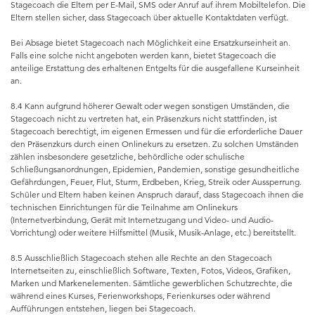
Stagecoach die Eltern per E-Mail, SMS oder Anruf auf ihrem Mobiltelefon. Die
Eltern stellen sicher, dass Stagecoach über aktuelle Kontaktdaten verfügt.
Bei Absage bietet Stagecoach nach Möglichkeit eine Ersatzkurseinheit an.
Falls eine solche nicht angeboten werden kann, bietet Stagecoach die
anteilige Erstattung des erhaltenen Entgelts für die ausgefallene Kurseinheit
an.
8.4 Kann aufgrund höherer Gewalt oder wegen sonstigen Umständen, die
Stagecoach nicht zu vertreten hat, ein Präsenzkurs nicht stattfinden, ist
Stagecoach berechtigt, im eigenen Ermessen und für die erforderliche Dauer
den Präsenzkurs durch einen Onlinekurs zu ersetzen. Zu solchen Umständen
zählen insbesondere gesetzliche, behördliche oder schulische
Schließungsanordnungen, Epidemien, Pandemien, sonstige gesundheitliche
Gefährdungen, Feuer, Flut, Sturm, Erdbeben, Krieg, Streik oder Aussperrung.
Schüler und Eltern haben keinen Anspruch darauf, dass Stagecoach ihnen die
technischen Einrichtungen für die Teilnahme am Onlinekurs
(Internetverbindung, Gerät mit Internetzugang und Video- und Audio-
Vorrichtung) oder weitere Hilfsmittel (Musik, Musik-Anlage, etc.) bereitstellt.
8.5 Ausschließlich Stagecoach stehen alle Rechte an den Stagecoach
Internetseiten zu, einschließlich Software, Texten, Fotos, Videos, Grafiken,
Marken und Markenelementen. Sämtliche gewerblichen Schutzrechte, die
während eines Kurses, Ferienworkshops, Ferienkurses oder während
Aufführungen entstehen, liegen bei Stagecoach.