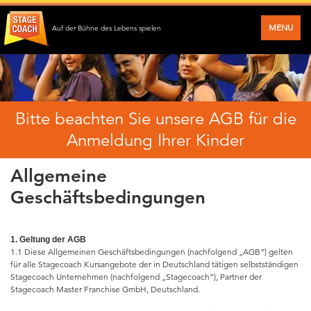
MENU
Auf der Bühne des Lebens spielen
Bitte beachten Sie unsere AGB für die
Anmeldung Ihrer Kinder
Allgemeine
Geschäftsbedingungen
1. Geltung der AGB
1.1 Diese Allgemeinen Geschäftsbedingungen (nachfolgend „AGB“) gelten
für alle Stagecoach Kursangebote der in Deutschland tätigen selbstständigen
Stagecoach Unternehmen (nachfolgend „Stagecoach“), Partner der
Stagecoach Master Franchise GmbH, Deutschland.