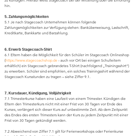
zu kündigen. Hierauf weist Stagecoach bei der Mitteilung über die Erhöhung
hin.
5. Zahlungsmöglichkeiten
5.1 Je nach Stagecoach Unternehmen können folgende
Zahlungsmöglichkeiten zur Verfügung stehen: Banküberweisung, Lastschrift,
Kreditkarte, Bankkarte und Barzahlung.
6. Erwerb Stagecoach-Shirt
6.1 Eltern haben die Möglichkeit für den Schüler im Stagecoach Onlineshop
(
https://www.stagecoachshop.de
- auch vor Ort bei einigen Schulleitern
erhältlich) ein Stagecoach gebrandetes T-Shirt (nachfolgend „Trainingsshirt“)
zu erwerben. Schüler sind empfohlen, ein solches Trainingsshirt während der
Stagecoach Kursstunden zu tragen – siehe Ziffer 9.1.
7. Kursdauer, Kündigung, Volljährigkeit
7.1 Trimesterkurse haben eine Laufzeit von einem Trimester. Kündigen die
Eltern den Trimesterkurs nicht mit einer Frist von 30 Tagen vor Ende des
Kurses, verlängert sich dieser Kurs auf unbestimmte Zeit. Ab dem Zeitpunkt
des Endes des ersten Trimesters kann der Kurs zu jedem Zeitpunkt mit einer
Frist von 30 Tagen gekündigt werden.
7.2 Abweichend von Ziffer 7.1 gilt für Ferienworkshops oder Ferienkurse