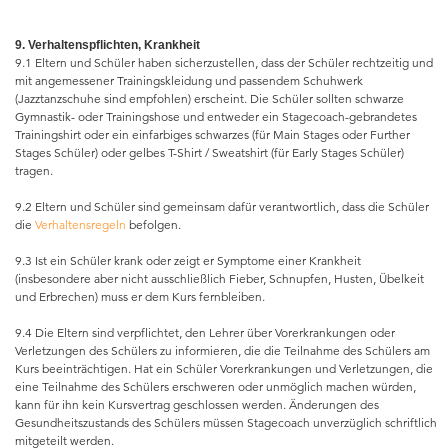
9. Verhaltenspflichten, Krankheit
9.1 Eltern und Schüler haben sicherzustellen, dass der Schüler rechtzeitig und
mit angemessener Trainingskleidung und passendem Schuhwerk
(Jazztanzschuhe sind empfohlen) erscheint. Die Schüler sollten schwarze
Gymnastik- oder Trainingshose und entweder ein Stagecoach-gebrandetes
Trainingshirt oder ein einfarbiges schwarzes (für Main Stages oder Further
Stages Schüler) oder gelbes T-Shirt / Sweatshirt (für Early Stages Schüler)
tragen.
9.2 Eltern und Schüler sind gemeinsam dafür verantwortlich, dass die Schüler
die
Verhaltensregeln
befolgen.
9.3 Ist ein Schüler krank oder zeigt er Symptome einer Krankheit
(insbesondere aber nicht ausschließlich Fieber, Schnupfen, Husten, Übelkeit
und Erbrechen) muss er dem Kurs fernbleiben.
9.4 Die Eltern sind verpflichtet, den Lehrer über Vorerkrankungen oder
Verletzungen des Schülers zu informieren, die die Teilnahme des Schülers am
Kurs beeinträchtigen. Hat ein Schüler Vorerkrankungen und Verletzungen, die
eine Teilnahme des Schülers erschweren oder unmöglich machen würden,
kann für ihn kein Kursvertrag geschlossen werden. Änderungen des
Gesundheitszustands des Schülers müssen Stagecoach unverzüglich schriftlich
mitgeteilt werden.