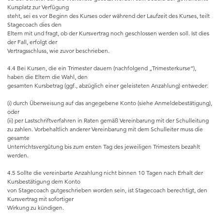
Kursplatz zur Verfügung
steht, sei es vor Beginn des Kurses oder während der Laufzeit des Kurses, teilt
Stagecoach dies den
Eltern mit und fragt, ob der Kursvertrag noch geschlossen werden soll. Ist dies
der Fall, erfolgt der
Vertragsschluss, wie zuvor beschrieben.
4.4 Bei Kursen, die ein Trimester dauern (nachfolgend „Trimesterkurse“),
haben die Eltern die Wahl, den
gesamten Kursbetrag (ggf., abzüglich einer geleisteten Anzahlung) entweder:
(i) durch Überweisung auf das angegebene Konto (siehe Anmeldebestätigung),
oder
(ii) per Lastschriftverfahren in Raten gemäß Vereinbarung mit der Schulleitung
zu zahlen. Vorbehaltlich anderer Vereinbarung mit dem Schulleiter muss die
gesamte
Unterrichtsvergütung bis zum ersten Tag des jeweiligen Trimesters bezahlt
werden.
4.5 Sollte die vereinbarte Anzahlung nicht binnen 10 Tagen nach Erhalt der
Kursbestätigung dem Konto
von Stagecoach gutgeschrieben worden sein, ist Stagecoach berechtigt, den
Kursvertrag mit sofortiger
Wirkung zu kündigen.